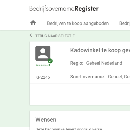
home
Bedrijven te koop aangeboden
Bedri

TERUG NAAR SELECTIE
Kadowinkel te koop gev
Regio:
Geheel Nederland
Soort overname:
Geheel, Ged
KP2245
Wensen
Deze kadowinkel levert vooral diverse