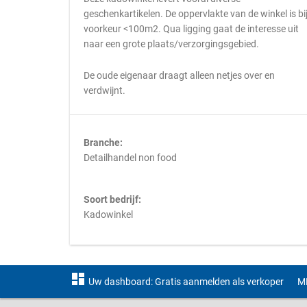
geschenkartikelen. De oppervlakte van de winkel is bi
voorkeur <100m2. Qua ligging gaat de interesse uit
naar een grote plaats/verzorgingsgebied.
De oude eigenaar draagt alleen netjes over en
verdwijnt.
Branche:
Detailhandel non food
Soort bedrijf:
Kadowinkel
dashboard
Uw dashboard: Gratis aanmelden als verkoper
M