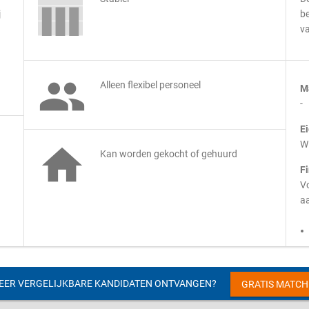
j
be
v

Alleen flexibel personeel
M
-
E
Wi

Kan worden gekocht of gehuurd
F
Vo
aa
EER VERGELIJKBARE KANDIDATEN ONTVANGEN?
GRATIS MATC