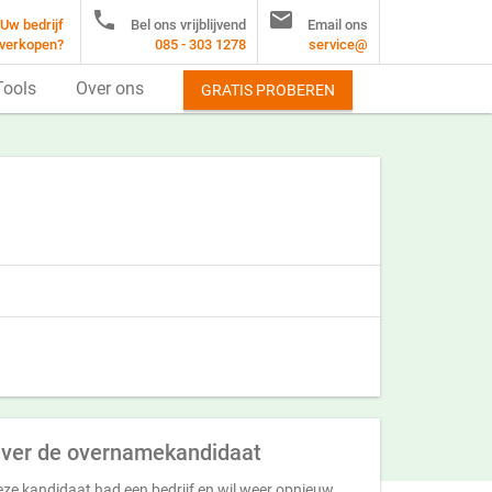


Uw bedrijf
Bel ons vrijblijvend
Email ons
verkopen?
085 - 303 1278
service@
Tools
Over ons
GRATIS PROBEREN
ver de overnamekandidaat
ze kandidaat had een bedrijf en wil weer opnieuw