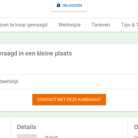

INLOGGEN
jven te koop gevraagd
Werkwijze
Tarieven
Tips & 
raagd in een kleine plaats
eeltelijk
CONTACT MET DEZE KANDIDAAT
Details
O
Stabiel
De