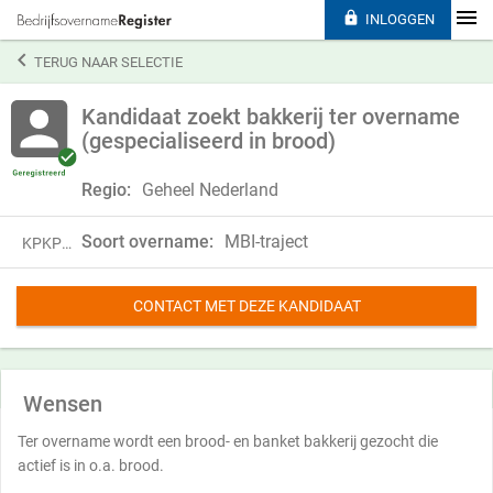

INLOGGEN

TERUG NAAR SELECTIE
Kandidaat zoekt bakkerij ter overname
(gespecialiseerd in brood)
Regio:
Geheel Nederland
Soort overname:
MBI-traject
KPKP19MLB90X
CONTACT MET DEZE KANDIDAAT
Wensen
Ter overname wordt een brood- en banket bakkerij gezocht die
actief is in o.a. brood.