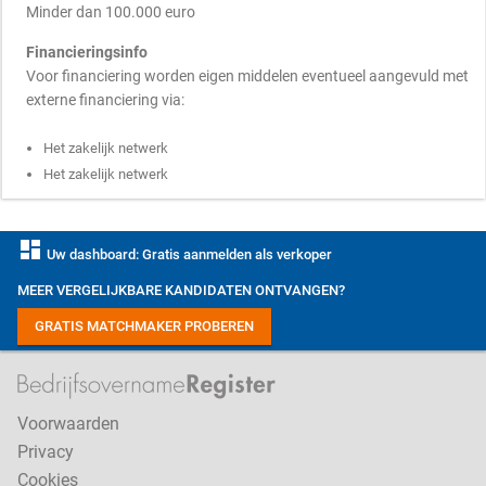
Minder dan 100.000 euro
Financieringsinfo
Voor financiering worden eigen middelen eventueel aangevuld met
externe financiering via:
Het zakelijk netwerk
Het zakelijk netwerk
dashboard
Uw dashboard: Gratis aanmelden als verkoper
MEER VERGELIJKBARE KANDIDATEN ONTVANGEN?
GRATIS MATCHMAKER PROBEREN
Voorwaarden
Privacy
Cookies