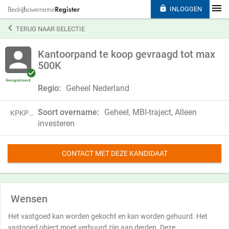

INLOGGEN

TERUG NAAR SELECTIE
Kantoorpand te koop gevraagd tot max
500K
Regio:
Geheel Nederland
Soort overname:
Geheel, MBI-traject, Alleen
KPKP21CHG80S
investeren
CONTACT MET DEZE KANDIDAAT
Wensen
Het vastgoed kan worden gekocht en kan worden gehuurd. Het
vastgoed object moet verhuurd zijn aan derden. Deze