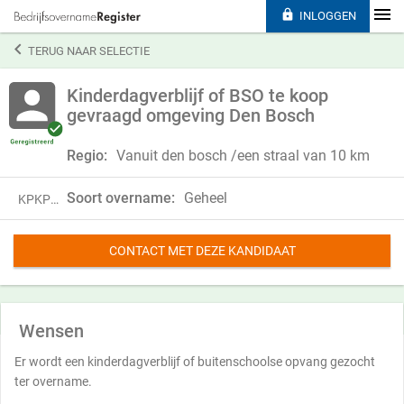

INLOGGEN

TERUG NAAR SELECTIE
Kinderdagverblijf of BSO te koop
gevraagd omgeving Den Bosch
Regio:
Vanuit den bosch /een straal van 10 km
Soort overname:
Geheel
KPKP24VVF61V
CONTACT MET DEZE KANDIDAAT
Wensen
Er wordt een kinderdagverblijf of buitenschoolse opvang gezocht
ter overname.