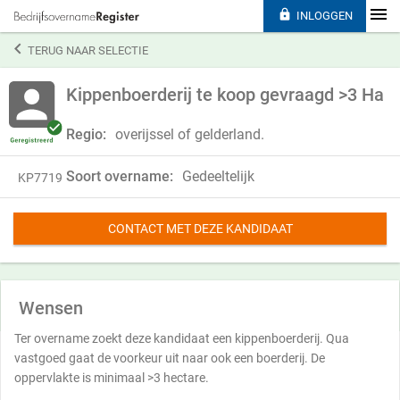

INLOGGEN

TERUG NAAR SELECTIE
Kippenboerderij te koop gevraagd >3 Ha
Regio:
overijssel of gelderland.
Soort overname:
Gedeeltelijk
KP7719
CONTACT MET DEZE KANDIDAAT
Wensen
Ter overname zoekt deze kandidaat een kippenboerderij. Qua
vastgoed gaat de voorkeur uit naar ook een boerderij. De
oppervlakte is minimaal >3 hectare.