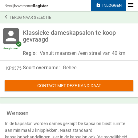

INLOGGEN

TERUG NAAR SELECTIE
Klassieke dameskapsalon te koop
gevraagd
Regio:
Vanuit maarssen /een straal van 40 km
Soort overname:
Geheel
KP6375
CONTACT MET DEZE KANDIDAAT
Wensen
In de kapsalon worden dames geknipt De kapsalon biedt ruimte
aan minimaal 2 knipplekken. Naast standaard
kapsalonbehandelingen is er in de kapsalon ook (de mogelijkheid