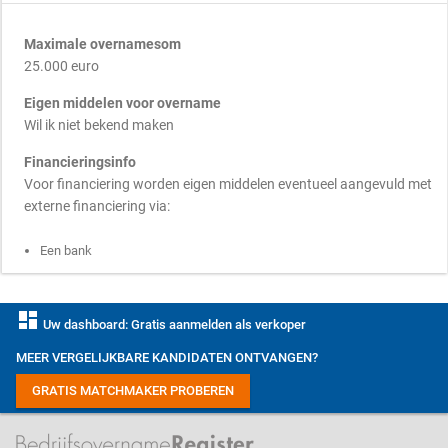
Maximale overnamesom
25.000 euro
Eigen middelen voor overname
Wil ik niet bekend maken
Financieringsinfo
Voor financiering worden eigen middelen eventueel aangevuld met
externe financiering via:
Een bank
dashboard
Uw dashboard: Gratis aanmelden als verkoper
MEER VERGELIJKBARE KANDIDATEN ONTVANGEN?
GRATIS MATCHMAKER PROBEREN