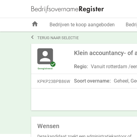
home
Bedrijven te koop aangeboden
Bedri

TERUG NAAR SELECTIE
Klein accountancy- of 
Regio:
Vanuit rotterdam /ee
Soort overname:
Geheel, Ged
KPKP23BPB86W
Wensen
Deze kandidaat zoekt een administratiekantoor of