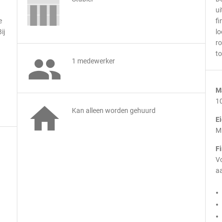
ui
e
fi
ij
lo
r
to

1 medewerker
M
1

Kan alleen worden gehuurd
E
M
F
Vo
aa