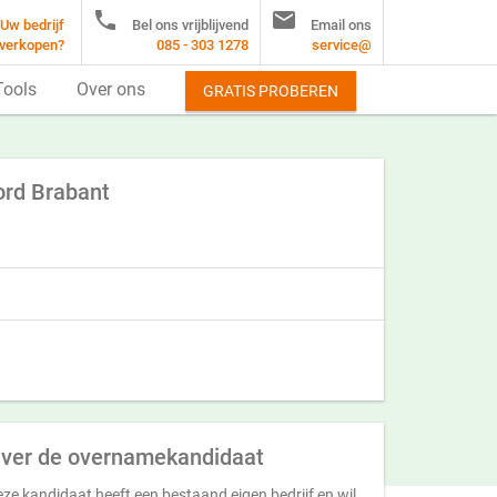


Uw bedrijf
Bel ons vrijblijvend
Email ons
verkopen?
085 - 303 1278
service@
Tools
Over ons
GRATIS PROBEREN
ord Brabant
ver de overnamekandidaat
ze kandidaat heeft een bestaand eigen bedrijf en wil