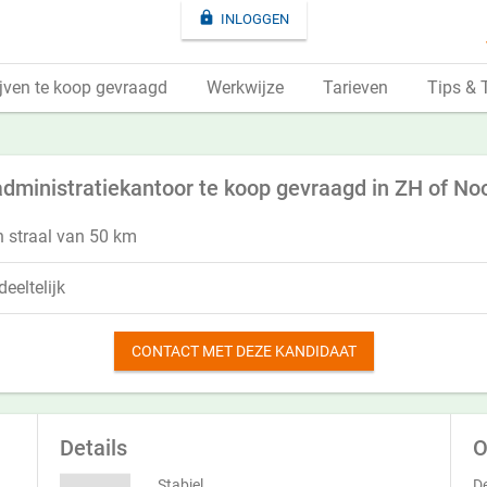

INLOGGEN
jven te koop gevraagd
Werkwijze
Tarieven
Tips & 
administratiekantoor te koop gevraagd in ZH of No
n straal van 50 km
eeltelijk
CONTACT MET DEZE KANDIDAAT
Details
O
Stabiel
De