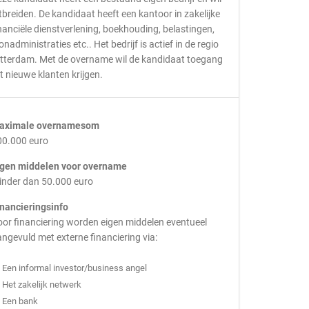
tbreiden. De kandidaat heeft een kantoor in zakelijke
nanciële dienstverlening, boekhouding, belastingen,
onadministraties etc.. Het bedrijf is actief in de regio
otterdam. Met de overname wil de kandidaat toegang
t nieuwe klanten krijgen.
aximale overnamesom
00.000 euro
igen middelen voor overname
inder dan 50.000 euro
inancieringsinfo
or financiering worden eigen middelen eventueel
ngevuld met externe financiering via:
Een informal investor/business angel
Het zakelijk netwerk
Een bank