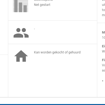
Net gestart
ui
to
m

-
M
1
E

Wi
Kan worden gekocht of gehuurd
F
Vo
aa