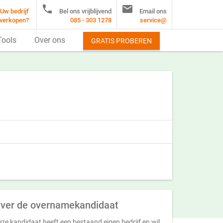


Uw bedrijf
Bel ons vrijblijvend
Email ons
verkopen?
085 - 303 1278
service@
Tools
Over ons
GRATIS PROBEREN
ver de overnamekandidaat
ze kandidaat heeft een bestaand eigen bedrijf en wil