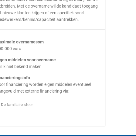
tbreiden. Met de overname wil de kandidaat toegang
t nieuwe klanten krijgen of een specifiek soort
edewerkers/kennis/capaciteit aantrekken.
aximale overnamesom
00.000 euro
igen middelen voor overname
l ik niet bekend maken
inancieringsinfo
or financiering worden eigen middelen eventueel
ngevuld met externe financiering via:
De familiaire sfeer