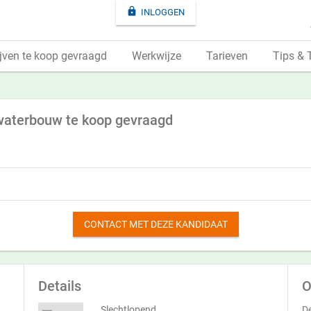

INLOGGEN
jven te koop gevraagd
Werkwijze
Tarieven
Tips & 
 waterbouw te koop gevraagd
CONTACT MET DEZE KANDIDAAT
Details
O
Slechtlopend
De