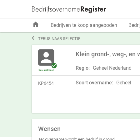
home
Bedrijven te koop aangeboden
Bedri

TERUG NAAR SELECTIE
Klein grond-, weg-, en
Regio:
Geheel Nederland
Soort overname:
Geheel
KP6454
Wensen
Ter overname wordt een bedrijf in grond