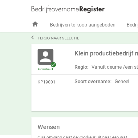
home
Bedrijven te koop aangeboden
Bedri

TERUG NAAR SELECTIE
Klein productiebedrijf
Regio:
Vanuit deurne /een s
Soort overname:
Geheel
KP19001
Wensen
Qua omvang gaat de voorkeur uit naar een wat