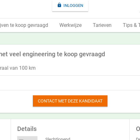

INLOGGEN
jven te koop gevraagd
Werkwijze
Tarieven
Tips & 
 met veel engineering te koop gevraagd
traal van 100 km
CONTACT MET DEZE KANDIDAAT
Details
O
Slechtlopend
De