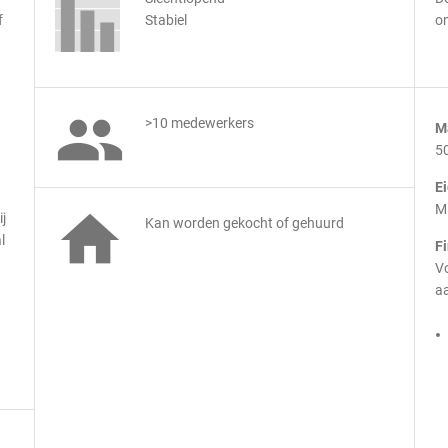
f
Stabiel
on

>10 medewerkers
M
5
E
M

j
Kan worden gekocht of gehuurd
l
F
.
Vo
aa