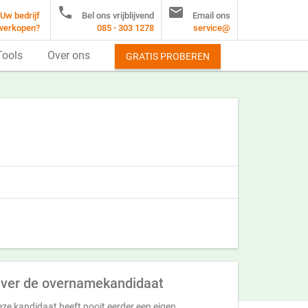


Uw bedrijf
Bel ons vrijblijvend
Email ons
verkopen?
085 - 303 1278
service@
Tools
Over ons
GRATIS PROBEREN
ver de overnamekandidaat
ze kandidaat heeft nooit eerder een eigen