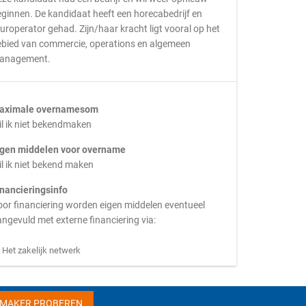
ginnen. De kandidaat heeft een horecabedrijf en
uroperator gehad. Zijn/haar kracht ligt vooral op het
ebied van commercie, operations en algemeen
anagement.
aximale overnamesom
l ik niet bekendmaken
igen middelen voor overname
l ik niet bekend maken
inancieringsinfo
or financiering worden eigen middelen eventueel
ngevuld met externe financiering via:
Het zakelijk netwerk
HMAKER PROBEREN