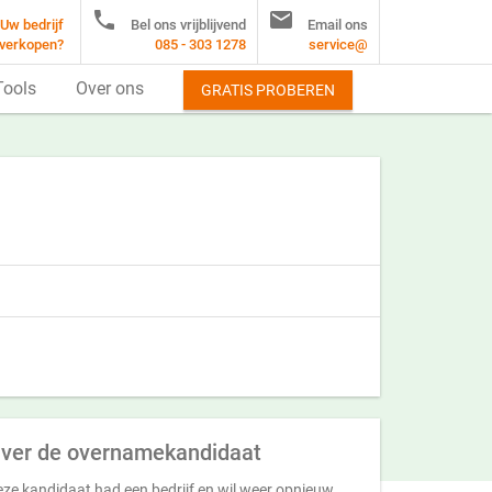


Uw bedrijf
Bel ons vrijblijvend
Email ons
verkopen?
085 - 303 1278
service@
Tools
Over ons
GRATIS PROBEREN
ver de overnamekandidaat
ze kandidaat had een bedrijf en wil weer opnieuw