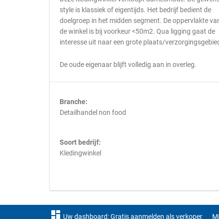
style is klassiek of eigentijds. Het bedrijf bedient de
doelgroep in het midden segment. De oppervlakte va
de winkel is bij voorkeur <50m2. Qua ligging gaat de
interesse uit naar een grote plaats/verzorgingsgebie
De oude eigenaar blijft volledig aan in overleg.
Branche:
Detailhandel non food
Soort bedrijf:
Kledingwinkel
dashboard
Uw dashboard: Gratis aanmelden als verkoper
M