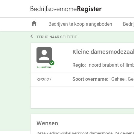
home
Bedrijven te koop aangeboden
Bedri

TERUG NAAR SELECTIE
Kleine damesmodezaak
Regio:
noord brabant of lim
Soort overname:
Geheel, Ged
KP2027
Wensen
Deze kledingwinkel verkoopt damesmode. De gewen