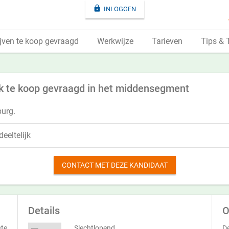

INLOGGEN
jven te koop gevraagd
Werkwijze
Tarieven
Tips & 
 te koop gevraagd in het middensegment
burg.
eeltelijk
CONTACT MET DEZE KANDIDAAT
Details
O
ste
Slechtlopend
De