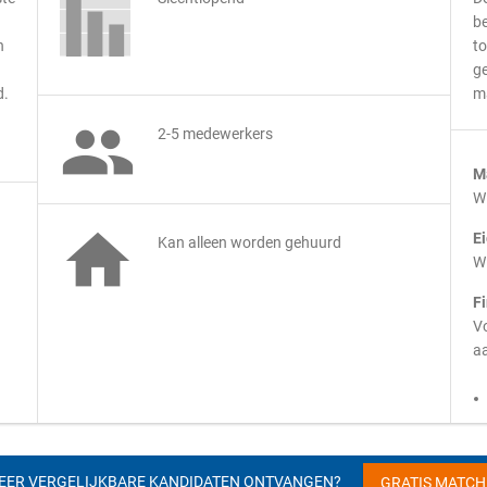
be
n
to
g
d.
m

2-5 medewerkers
M
Wi

E
Kan alleen worden gehuurd
Wi
F
Vo
aa
EER VERGELIJKBARE KANDIDATEN ONTVANGEN?
GRATIS MATC