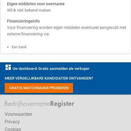
Eigen middelen voor overname
Wil ik niet bekend maken
Financieringsinfo
Voor financiering worden eigen middelen eventueel aangevuld met
externe financiering via:
Een bank
dashboard
Uw dashboard: Gratis aanmelden als verkoper
MEER VERGELIJKBARE KANDIDATEN ONTVANGEN?
GRATIS MATCHMAKER PROBEREN
Voorwaarden
Privacy
Cookies