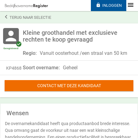

INLOGGEN

TERUG NAAR SELECTIE
Kleine groothandel met exclusieve
rechten te koop gevraagd
Regio:
Vanuit oosterhout /een straal van 50 km
Soort overname:
Geheel
KP4868
CONTACT MET DEZE KANDIDAAT
Wensen
De overnamekandidaat heeft qua productaanbod brede interesse.
Qua omvang gaat de voorkeur uit naar een wat kleinschalige
handelsonderneming. Een eigen productiefaciliteit is bespreekbaar.