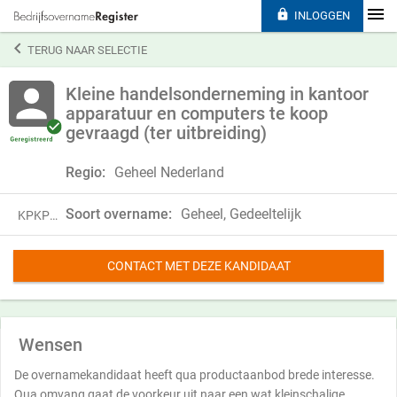

INLOGGEN

TERUG NAAR SELECTIE
Kleine handelsonderneming in kantoor
apparatuur en computers te koop
gevraagd (ter uitbreiding)
Regio:
Geheel Nederland
Soort overname:
Geheel, Gedeeltelijk
KPKP24KJJ37Y
CONTACT MET DEZE KANDIDAAT
Wensen
De overnamekandidaat heeft qua productaanbod brede interesse.
Qua omvang gaat de voorkeur uit naar een wat kleinschalige