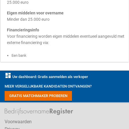
25.000 euro
Eigen middelen voor overname
Minder dan 25.000 euro
Financieringsinfo
Voor financiering worden eigen middelen eventueel aangevuld met
externe financiering via:
Een bank
dashboard
Uw dashboard: Gratis aanmelden als verkoper
MEER VERGELIJKBARE KANDIDATEN ONTVANGEN?
GRATIS MATCHMAKER PROBEREN
Voorwaarden