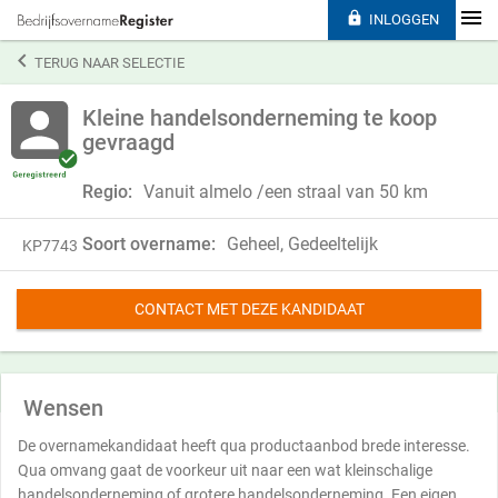

INLOGGEN

TERUG NAAR SELECTIE
Kleine handelsonderneming te koop
gevraagd
Regio:
Vanuit almelo /een straal van 50 km
Soort overname:
Geheel, Gedeeltelijk
KP7743
CONTACT MET DEZE KANDIDAAT
Wensen
De overnamekandidaat heeft qua productaanbod brede interesse.
Qua omvang gaat de voorkeur uit naar een wat kleinschalige
handelsonderneming of grotere handelsonderneming. Een eigen