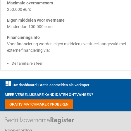
Maximale overnamesom
250.000 euro
Eigen middelen voor overname
Minder dan 100.000 euro
Financieringsinfo
Voor financiering worden eigen middelen eventueel aangevuld met
externe financiering via:
De familiaire sfeer
dashboard
Uw dashboard: Gratis aanmelden als verkoper
MEER VERGELIJKBARE KANDIDATEN ONTVANGEN?
GRATIS MATCHMAKER PROBEREN
Voorwaarden