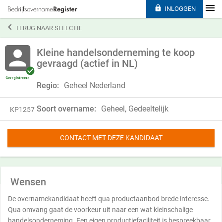

INLOGGEN

TERUG NAAR SELECTIE
Kleine handelsonderneming te koop
gevraagd (actief in NL)
Regio:
Geheel Nederland
Soort overname:
Geheel, Gedeeltelijk
KP1257
CONTACT MET DEZE KANDIDAAT
Wensen
De overnamekandidaat heeft qua productaanbod brede interesse.
Qua omvang gaat de voorkeur uit naar een wat kleinschalige
handelsonderneming. Een eigen productiefaciliteit is bespreekbaar.