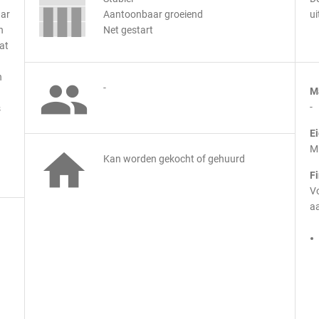
aar
Aantoonbaar groeiend
ui
n
Net gestart
dat
n

-
M
-
s
E
M

Kan worden gekocht of gehuurd
F
Vo
aa