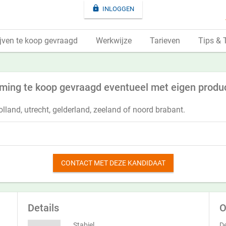

INLOGGEN
jven te koop gevraagd
Werkwijze
Tarieven
Tips & 
ming te koop gevraagd eventueel met eigen produ
lland, utrecht, gelderland, zeeland of noord brabant.
CONTACT MET DEZE KANDIDAAT
Details
O
Stabiel
De