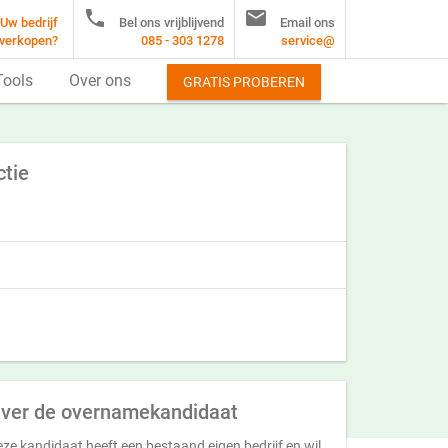


Uw bedrijf
Bel ons vrijblijvend
Email ons
verkopen?
085 - 303 1278
service@
Tools
Over ons
GRATIS PROBEREN
ctie
ver de overnamekandidaat
ze kandidaat heeft een bestaand eigen bedrijf en wil