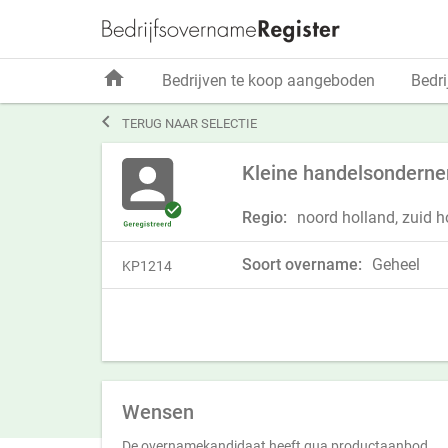
home
Bedrijven te koop aangeboden
Bedri

TERUG NAAR SELECTIE
Kleine handelsonderne
Regio:
noord holland, zuid ho
Soort overname:
Geheel
KP1214
Wensen
De overnamekandidaat heeft qua productaanbod