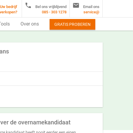


Uw bedrijf
Bel ons vrijblijvend
Email ons
verkopen?
085 - 303 1278
service@
Tools
Over ons
GRATIS PROBEREN
kans
ver de overnamekandidaat
ze kandidaat heeft nooit eerder een eigen