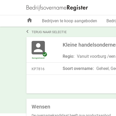
home
Bedrijven te koop aangeboden
Bedri

TERUG NAAR SELECTIE
Kleine handelsonderne
Regio:
Vanuit voorburg /een
Soort overname:
Geheel, Ged
KP7816
Wensen
De overnamekandidaat heeft qua productaanbod