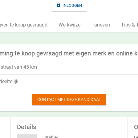

INLOGGEN
jven te koop gevraagd
Werkwijze
Tarieven
Tips & 
ming te koop gevraagd met eigen merk en online 
 straal van 45 km
eeltelijk
CONTACT MET DEZE KANDIDAAT
Details
O
Stabiel
De