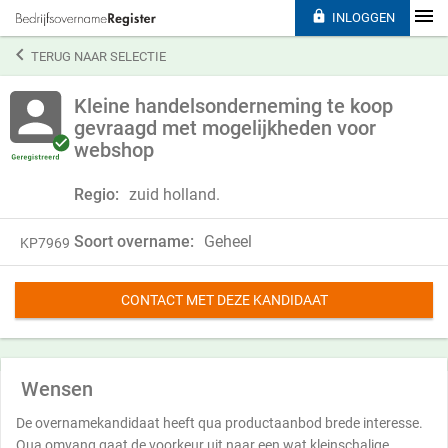

INLOGGEN

TERUG NAAR SELECTIE
Kleine handelsonderneming te koop
gevraagd met mogelijkheden voor
webshop
Regio:
zuid holland.
Soort overname:
Geheel
KP7969
CONTACT MET DEZE KANDIDAAT
Wensen
De overnamekandidaat heeft qua productaanbod brede interesse.
Qua omvang gaat de voorkeur uit naar een wat kleinschalige