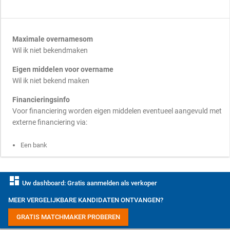
Maximale overnamesom
Wil ik niet bekendmaken
Eigen middelen voor overname
Wil ik niet bekend maken
Financieringsinfo
Voor financiering worden eigen middelen eventueel aangevuld met
externe financiering via:
Een bank
dashboard
Uw dashboard: Gratis aanmelden als verkoper
MEER VERGELIJKBARE KANDIDATEN ONTVANGEN?
GRATIS MATCHMAKER PROBEREN