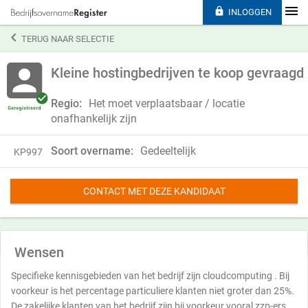

INLOGGEN

TERUG NAAR SELECTIE
Kleine hostingbedrijven te koop gevraagd
Regio:
Het moet verplaatsbaar / locatie
onafhankelijk zijn
Soort overname:
Gedeeltelijk
KP997
CONTACT MET DEZE KANDIDAAT
Wensen
Specifieke kennisgebieden van het bedrijf zijn cloudcomputing . Bij
voorkeur is het percentage particuliere klanten niet groter dan 25%.
De zakelijke klanten van het bedrijf zijn bij voorkeur vooral zzp-ers