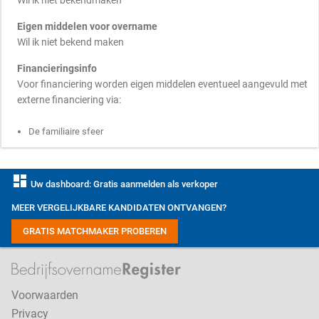
Wil ik niet bekendmaken
Eigen middelen voor overname
Wil ik niet bekend maken
Financieringsinfo
Voor financiering worden eigen middelen eventueel aangevuld met
externe financiering via:
De familiaire sfeer
dashboard
Uw dashboard: Gratis aanmelden als verkoper
MEER VERGELIJKBARE KANDIDATEN ONTVANGEN?
GRATIS MATCHMAKER PROBEREN
Voorwaarden
Privacy