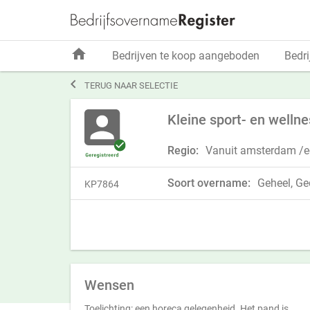
home
Bedrijven te koop aangeboden
Bedri

TERUG NAAR SELECTIE
Kleine sport- en well
Regio:
Vanuit amsterdam /ee
Soort overname:
Geheel, Ged
KP7864
Wensen
Toelichting: een horeca gelegenheid. Het pand is