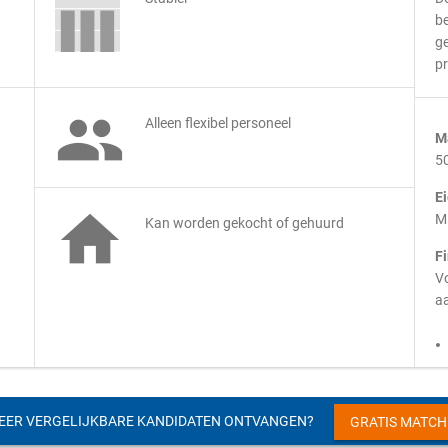
be
ge
p

Alleen flexibel personeel
M
5
E

M
Kan worden gekocht of gehuurd
F
Vo
aa
EER VERGELIJKBARE KANDIDATEN ONTVANGEN?
GRATIS MATC