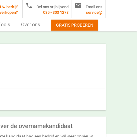


Uw bedrijf
Bel ons vrijblijvend
Email ons
verkopen?
085 - 303 1278
service@
Tools
Over ons
GRATIS PROBEREN
ver de overnamekandidaat
ze kandidaat had een bedrijf en wil weer opnieuw