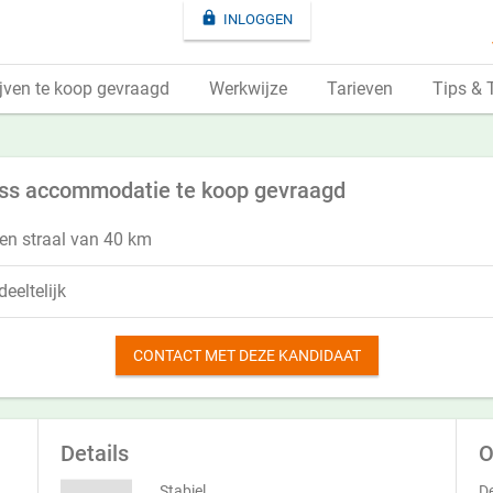

INLOGGEN
jven te koop gevraagd
Werkwijze
Tarieven
Tips & 
ness accommodatie te koop gevraagd
n straal van 40 km
eeltelijk
CONTACT MET DEZE KANDIDAAT
Details
O
Stabiel
De