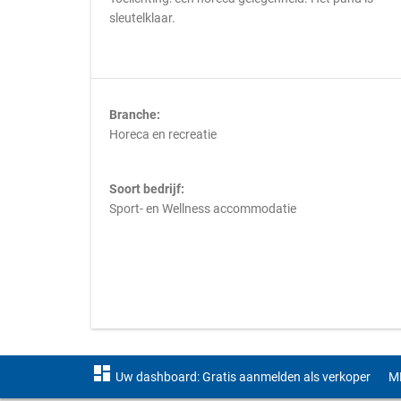
sleutelklaar.
Branche:
Horeca en recreatie
Soort bedrijf:
Sport- en Wellness accommodatie
dashboard
Uw dashboard: Gratis aanmelden als verkoper
M