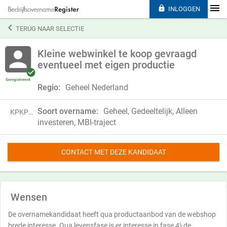

INLOGGEN

TERUG NAAR SELECTIE
Kleine webwinkel te koop gevraagd
eventueel met eigen productie
Regio:
Geheel Nederland
Soort overname:
Geheel, Gedeeltelijk, Alleen
KPKP25NJB74T
investeren, MBI-traject
CONTACT MET DEZE KANDIDAAT
Wensen
De overnamekandidaat heeft qua productaanbod van de webshop
brede interesse. Qua levensfase is er interesse in fase 4) de