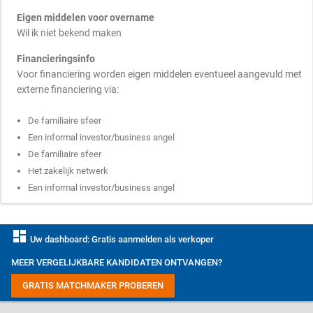
Eigen middelen voor overname
Wil ik niet bekend maken
Financieringsinfo
Voor financiering worden eigen middelen eventueel aangevuld met
externe financiering via:
De familiaire sfeer
Een informal investor/business angel
De familiaire sfeer
Het zakelijk netwerk
Een informal investor/business angel
dashboard
Uw dashboard: Gratis aanmelden als verkoper
MEER VERGELIJKBARE KANDIDATEN ONTVANGEN?
GRATIS MATCHMAKER PROBEREN