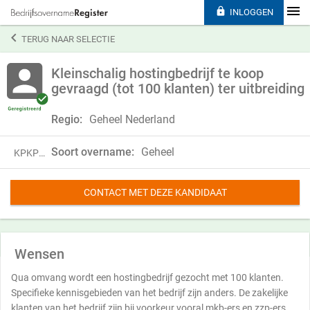

INLOGGEN

TERUG NAAR SELECTIE
Kleinschalig hostingbedrijf te koop
gevraagd (tot 100 klanten) ter uitbreiding
Regio:
Geheel Nederland
Soort overname:
Geheel
KPKP22WBC07Q
CONTACT MET DEZE KANDIDAAT
Wensen
Qua omvang wordt een hostingbedrijf gezocht met 100 klanten.
Specifieke kennisgebieden van het bedrijf zijn anders. De zakelijke
klanten van het bedrijf zijn bij voorkeur vooral mkb-ers en zzp-ers.