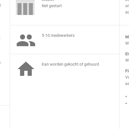
f
Net gestart
on
ac

5-10 medewerkers
M
t
Wi
E
Wi

e
Kan worden gekocht of gehuurd
F
Vo
aa