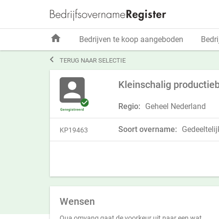
home
Bedrijven te koop aangeboden
Bedri

TERUG NAAR SELECTIE
Kleinschalig productie
Regio:
Geheel Nederland
Soort overname:
Gedeeltelij
KP19463
Wensen
Qua omvang gaat de voorkeur uit naar een wat