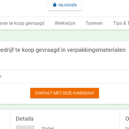

INLOGGEN
jven te koop gevraagd
Werkwijze
Tarieven
Tips & 
bedrijf te koop gevraagd in verpakkingsmaterialen
k
CONTACT MET DEZE KANDIDAAT
Details
O
Stabiel
De