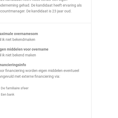
derneming gehad. De kandidaat heeft ervaring als
countmanager. De kandidaat is 23 jaar oud.
aximale overnamesom
l ik niet bekendmaken
igen middelen voor overname
l ik niet bekend maken
inancieringsinfo
or financiering worden eigen middelen eventueel
ngevuld met externe financiering via:
De familiaire sfeer
Een bank