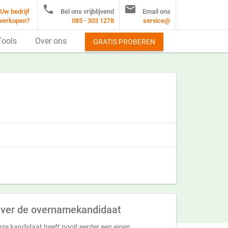


Uw bedrijf
Bel ons vrijblijvend
Email ons
verkopen?
085 - 303 1278
service@
Tools
Over ons
GRATIS PROBEREN
ver de overnamekandidaat
ze kandidaat heeft nooit eerder een eigen