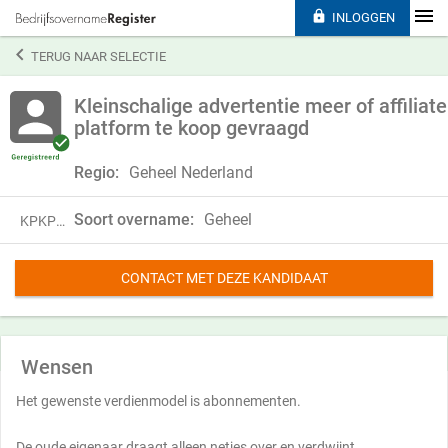

INLOGGEN

TERUG NAAR SELECTIE
Kleinschalige advertentie meer of affiliate
platform te koop gevraagd
Regio:
Geheel Nederland
Soort overname:
Geheel
KPKP18QLL86Q
CONTACT MET DEZE KANDIDAAT
Wensen
Het gewenste verdienmodel is abonnementen.
De oude eigenaar draagt alleen netjes over en verdwijnt.