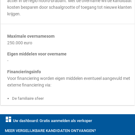
actief in de regio noord-brabant. Met de overname wil de kandidaat
kosten besparen door schaalgrootte of toegang tot nieuwe klanten
krijgen.
Maximale overnamesom
250.000 euro
Eigen middelen voor overname
-
Financieringsinfo
Voor financiering worden eigen middelen eventueel aangevuld met
externe financiering via:
De familiaire sfeer
dashboard
Uw dashboard: Gratis aanmelden als verkoper
MEER VERGELIJKBARE KANDIDATEN ONTVANGEN?