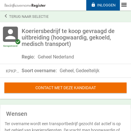

INLOGGEN

TERUG NAAR SELECTIE
Koeriersbedrijf te koop gevraagd de
uitbreiding (hoogwaardig, gekoeld,
medisch transport)
Regio:
Geheel Nederland
Soort overname:
Geheel, Gedeeltelijk
KPKP19JYH17B
CONTACT MET DEZE KANDIDAAT
Wensen
Ter overname wordt een transportbedrijf gezocht dat actief is op
het gebied van koeriersdiensten. De vracht mag hoogwaardig of