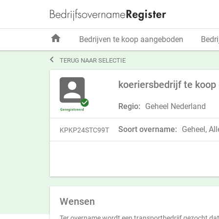
home
Bedrijven te koop aangeboden
Bedri

TERUG NAAR SELECTIE
koeriersbedrijf te koop
Regio:
Geheel Nederland
Soort overname:
Geheel, All
KPKP24STC99T
Wensen
Ter overname wordt een transportbedrijf gezocht da