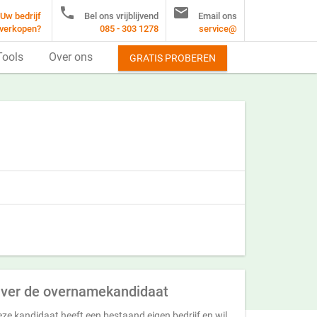


Uw bedrijf
Bel ons vrijblijvend
Email ons
verkopen?
085 - 303 1278
service@
Tools
Over ons
GRATIS PROBEREN
ver de overnamekandidaat
ze kandidaat heeft een bestaand eigen bedrijf en wil