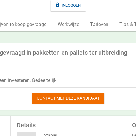

INLOGGEN
jven te koop gevraagd
Werkwijze
Tarieven
Tips & 
 gevraagd in pakketten en pallets ter uitbreiding
een investeren, Gedeeltelijk
CONTACT MET DEZE KANDIDAAT
Details
O
t
Stabiel
De