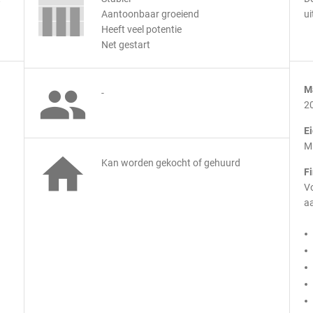
Aantoonbaar groeiend
ui
Heeft veel potentie
Net gestart

M
-
2
E
M

Kan worden gekocht of gehuurd
F
Vo
aa