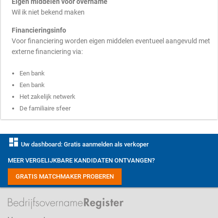
Eigen middelen voor overname
Wil ik niet bekend maken
Financieringsinfo
Voor financiering worden eigen middelen eventueel aangevuld met
externe financiering via:
Een bank
Een bank
Het zakelijk netwerk
De familiaire sfeer
dashboard
Uw dashboard: Gratis aanmelden als verkoper
MEER VERGELIJKBARE KANDIDATEN ONTVANGEN?
GRATIS MATCHMAKER PROBEREN