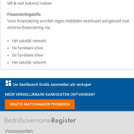
Wil ik niet bekend maken
Financieringsinfo
Voor financiering worden eigen middelen eventueel aangevuld met
externe financiering via:
Het zakelijk netwerk
De familiaire sfeer
De familiaire sfeer
Het zakelijk netwerk
dashboard
Uw dashboard: Gratis aanmelden als verkoper
MEER VERGELIJKBARE KANDIDATEN ONTVANGEN?
GRATIS MATCHMAKER PROBEREN
Voorwaarden