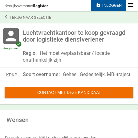

INLOGGEN

TERUG NAAR SELECTIE
Luchtvrachtkantoor te koop gevraagd
door logistieke dienstverlener
Regio:
Het moet verplaatsbaar / locatie
onafhankelijk zijn
Soort overname:
Geheel, Gedeeltelijk, MBI-traject
KPKP19ZPD99R
CONTACT MET DEZE KANDIDAAT
Wensen
De oude eigenaar blijft gedeeltelijk aan in overleg.