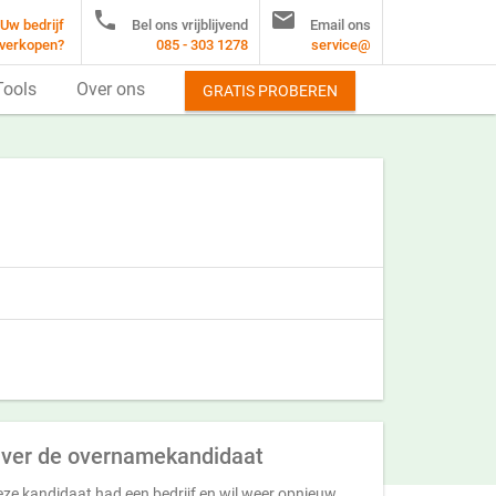


Uw bedrijf
Bel ons vrijblijvend
Email ons
verkopen?
085 - 303 1278
service@
Tools
Over ons
GRATIS PROBEREN
ver de overnamekandidaat
ze kandidaat had een bedrijf en wil weer opnieuw