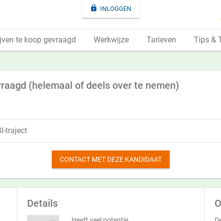

INLOGGEN
jven te koop gevraagd
Werkwijze
Tarieven
Tips & 
raagd (helemaal of deels over te nemen)
-traject
CONTACT MET DEZE KANDIDAAT
Details
O
Heeft veel potentie
De