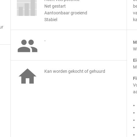
Net gestart
be
Aantoonbaar groeiend
v
Stabiel
ka
ur

-
M
Wi
E
M

Kan worden gekocht of gehuurd
F
Vo
aa