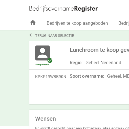
home
Bedrijven te koop aangeboden
Bedri

TERUG NAAR SELECTIE
Lunchroom te koop gev
Regio:
Geheel Nederland
Soort overname:
Geheel, MBI
KPKP19WBB90N
Wensen
Er wordt gezocht naar een koffiezaak, vlaaienzaak of