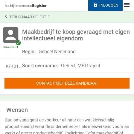

INLOGGEN

TERUG NAAR SELECTIE
Maakbedrijf te koop gevraagd met eigen
intellectueel eigendom
Regio:
Geheel Nederland
Soort overname:
Geheel, MBI-traject
KP10187
CONTACT MET DEZE KANDIDAAT
Wensen
Qua omvang gaat de voorkeur uit naar een wat kleinschalig
productiebedrijf waar de ondernemer zelf als meewerkend voorman
werkt of groter productiebedrijf. Toelichting: liefst maakbedrijf of