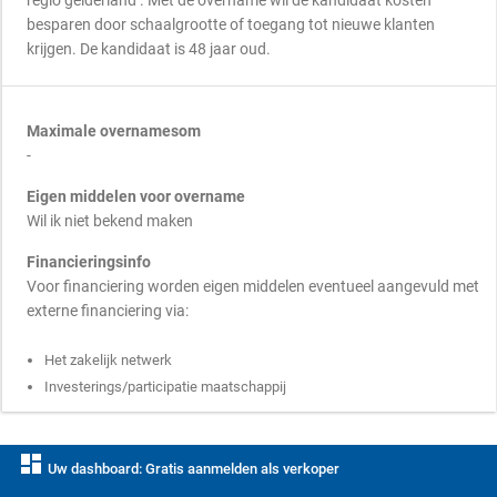
regio gelderland . Met de overname wil de kandidaat kosten
besparen door schaalgrootte of toegang tot nieuwe klanten
krijgen. De kandidaat is 48 jaar oud.
Maximale overnamesom
-
Eigen middelen voor overname
Wil ik niet bekend maken
Financieringsinfo
Voor financiering worden eigen middelen eventueel aangevuld met
externe financiering via:
Het zakelijk netwerk
Investerings/participatie maatschappij
dashboard
Uw dashboard: Gratis aanmelden als verkoper