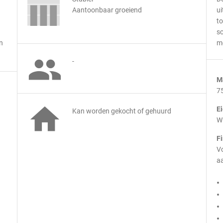
Aantoonbaar groeiend
ui
n
to
sc
en
m

-
M
7

E
Kan worden gekocht of gehuurd
Wi
F
Vo
aa