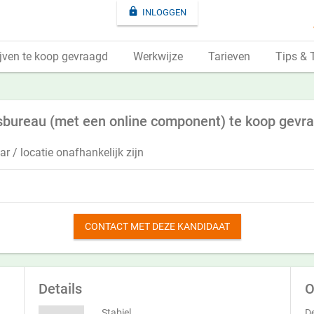

INLOGGEN
jven te koop gevraagd
Werkwijze
Tarieven
Tips & 
sbureau (met een online component) te koop gevr
r / locatie onafhankelijk zijn
CONTACT MET DEZE KANDIDAAT
Details
O
Stabiel
De