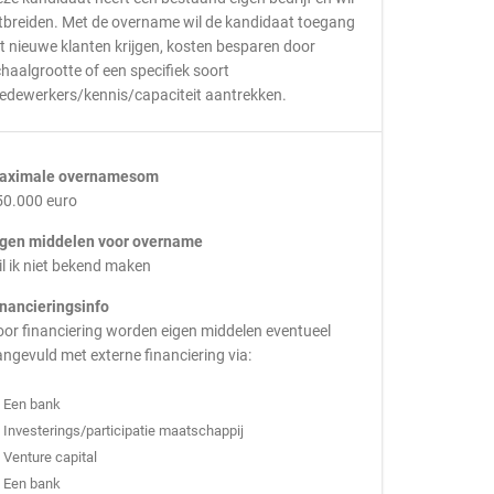
tbreiden. Met de overname wil de kandidaat toegang
t nieuwe klanten krijgen, kosten besparen door
haalgrootte of een specifiek soort
edewerkers/kennis/capaciteit aantrekken.
aximale overnamesom
50.000 euro
igen middelen voor overname
l ik niet bekend maken
inancieringsinfo
or financiering worden eigen middelen eventueel
ngevuld met externe financiering via:
Een bank
Investerings/participatie maatschappij
Venture capital
Een bank