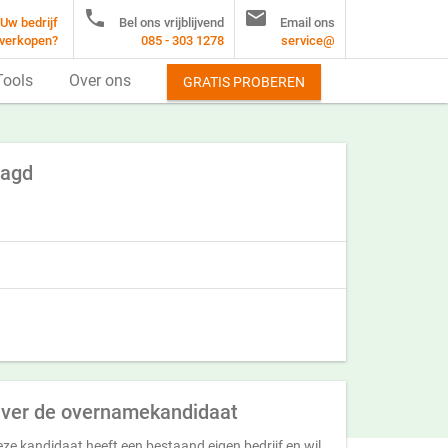


Uw bedrijf
Bel ons vrijblijvend
Email ons
verkopen?
085 - 303 1278
service@
Tools
Over ons
GRATIS PROBEREN
aagd
ver de overnamekandidaat
ze kandidaat heeft een bestaand eigen bedrijf en wil