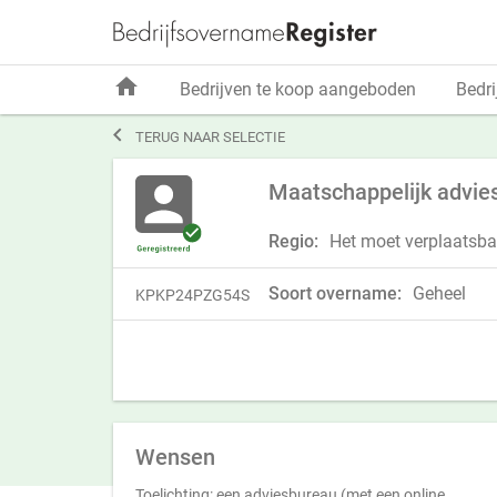
home
Bedrijven te koop aangeboden
Bedri

TERUG NAAR SELECTIE
Maatschappelijk advie
Regio:
Het moet verplaatsbaa
Soort overname:
Geheel
KPKP24PZG54S
Wensen
Toelichting: een adviesbureau (met een online