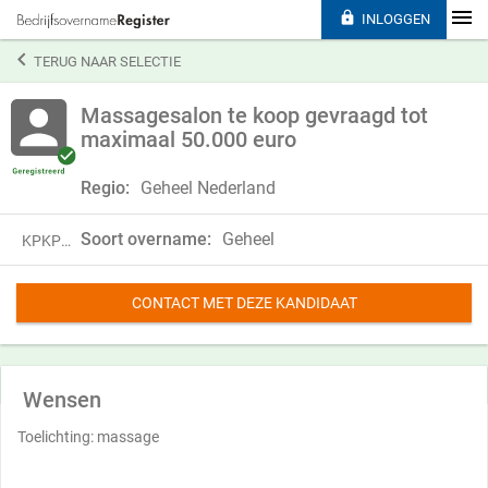

INLOGGEN

TERUG NAAR SELECTIE
Massagesalon te koop gevraagd tot
maximaal 50.000 euro
Regio:
Geheel Nederland
Soort overname:
Geheel
KPKP24PTH39L
CONTACT MET DEZE KANDIDAAT
Wensen
Toelichting: massage