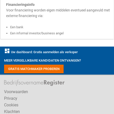
Financieringsinfo
Voor financiering worden eigen middelen eventueel aangevuld met
externe financiering via:
Een bank
Een informal investor/business angel
dashboard
Uw dashboard: Gratis aanmelden als verkoper
MEER VERGELIJKBARE KANDIDATEN ONTVANGEN?
GRATIS MATCHMAKER PROBEREN
Voorwaarden
Privacy
Cookies
Klachten