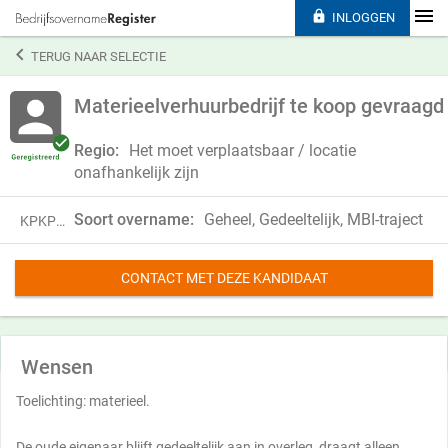

INLOGGEN

TERUG NAAR SELECTIE
Materieelverhuurbedrijf te koop gevraagd
Regio:
Het moet verplaatsbaar / locatie
onafhankelijk zijn
Soort overname:
Geheel, Gedeeltelijk, MBI-traject
KPKP25JRM97S
CONTACT MET DEZE KANDIDAAT
Wensen
Toelichting: materieel.
De oude eigenaar blijft gedeeltelijk aan in overleg, draagt alleen