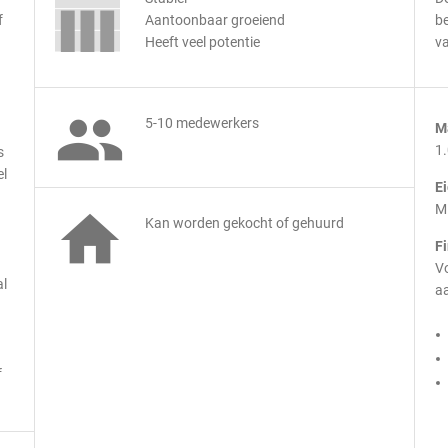
f
Aantoonbaar groeiend
be
Heeft veel potentie
v

5-10 medewerkers
M
1
s
el
E
M

Kan worden gekocht of gehuurd
F
Vo
al
aa
f