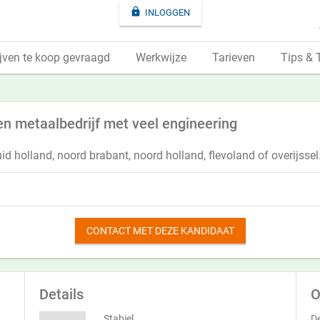

INLOGGEN
jven te koop gevraagd
Werkwijze
Tarieven
Tips & 
n metaalbedrijf met veel engineering
uid holland, noord brabant, noord holland, flevoland of overijssel
CONTACT MET DEZE KANDIDAAT
Details
O
Stabiel
De