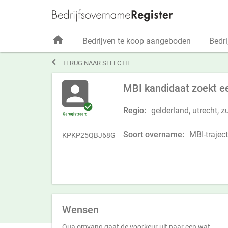
home
Bedrijven te koop aangeboden
Bedri

TERUG NAAR SELECTIE
MBI kandidaat zoekt ee
Regio:
gelderland, utrecht, z
Soort overname:
MBI-traject
KPKP25QBJ68G
Wensen
Qua omvang gaat de voorkeur uit naar een wat