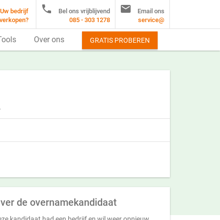


Uw bedrijf
Bel ons vrijblijvend
Email ons
verkopen?
085 - 303 1278
service@
Tools
Over ons
GRATIS PROBEREN
.
ver de overnamekandidaat
ze kandidaat had een bedrijf en wil weer opnieuw