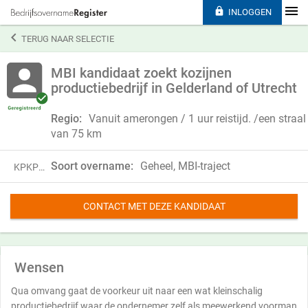

INLOGGEN

TERUG NAAR SELECTIE
MBI kandidaat zoekt kozijnen
productiebedrijf in Gelderland of Utrecht
Regio:
Vanuit amerongen / 1 uur reistijd. /een straal
van 75 km
Soort overname:
Geheel, MBI-traject
KPKP24SCF84V
CONTACT MET DEZE KANDIDAAT
Wensen
Qua omvang gaat de voorkeur uit naar een wat kleinschalig
productiebedrijf waar de ondernemer zelf als meewerkend voorman