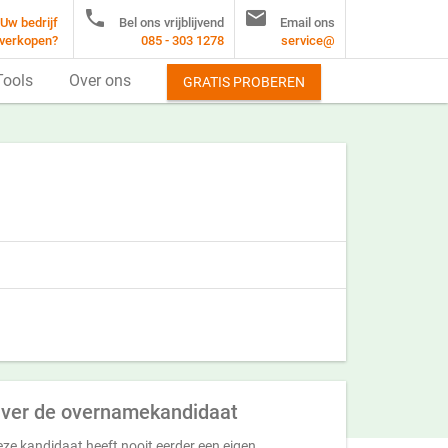


Uw bedrijf
Bel ons vrijblijvend
Email ons
verkopen?
085 - 303 1278
service@
Tools
Over ons
GRATIS PROBEREN
ver de overnamekandidaat
ze kandidaat heeft nooit eerder een eigen