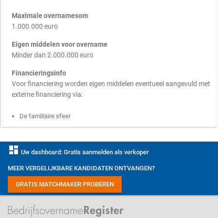
Maximale overnamesom
1.000.000 euro
Eigen middelen voor overname
Minder dan 2.000.000 euro
Financieringsinfo
Voor financiering worden eigen middelen eventueel aangevuld met
externe financiering via:
De familiaire sfeer
dashboard
Uw dashboard: Gratis aanmelden als verkoper
MEER VERGELIJKBARE KANDIDATEN ONTVANGEN?
GRATIS MATCHMAKER PROBEREN