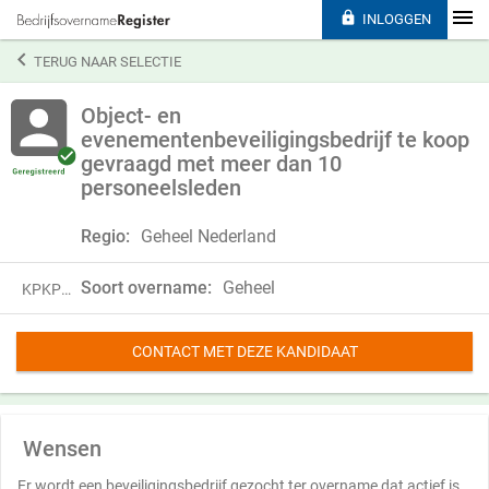

INLOGGEN

TERUG NAAR SELECTIE
Object- en
evenementenbeveiligingsbedrijf te koop
gevraagd met meer dan 10
personeelsleden
Regio:
Geheel Nederland
Soort overname:
Geheel
KPKP22LFB50J
CONTACT MET DEZE KANDIDAAT
Wensen
Er wordt een beveiligingsbedrijf gezocht ter overname dat actief is