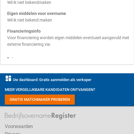
Wil ik niet bekendmaken
Eigen middelen voor overname
Wil ik niet bekend maken
Financieringsinfo
Voor financiering worden eigen middelen eventueel aangevuld met
externe financiering via:
-
dashboard
Uw dashboard: Gratis aanmelden als verkoper
MEER VERGELIJKBARE KANDIDATEN ONTVANGEN?
GRATIS MATCHMAKER PROBEREN
Voorwaarden