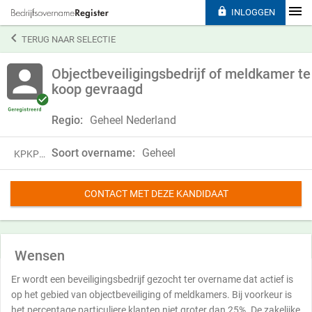

INLOGGEN

TERUG NAAR SELECTIE
Objectbeveiligingsbedrijf of meldkamer te
koop gevraagd
Regio:
Geheel Nederland
Soort overname:
Geheel
KPKP18MKL15S
CONTACT MET DEZE KANDIDAAT
Wensen
Er wordt een beveiligingsbedrijf gezocht ter overname dat actief is
op het gebied van objectbeveiliging of meldkamers. Bij voorkeur is
het percentage particuliere klanten niet groter dan 25%. De zakelijke