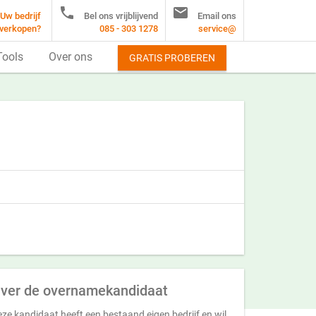


Uw bedrijf
Bel ons vrijblijvend
Email ons
verkopen?
085 - 303 1278
service@
Tools
Over ons
GRATIS PROBEREN
ver de overnamekandidaat
ze kandidaat heeft een bestaand eigen bedrijf en wil