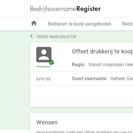
home
Bedrijven te koop aangeboden
Bedri

TERUG NAAR SELECTIE
Offset drukkerij te k
Regio:
Vanuit maarssen /een
Soort overname:
Geheel, Ged
KP6180
Wensen
Deze kandidaat zoekt een offset drukkerij om over te