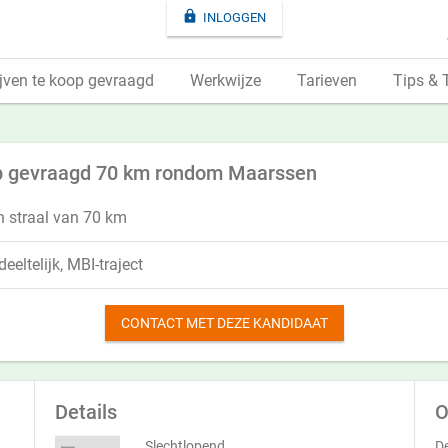

INLOGGEN
jven te koop gevraagd
Werkwijze
Tarieven
Tips & 
oop gevraagd 70 km rondom Maarssen
 straal van 70 km
eeltelijk, MBI-traject
CONTACT MET DEZE KANDIDAAT
Details
O
Slechtlopend
De