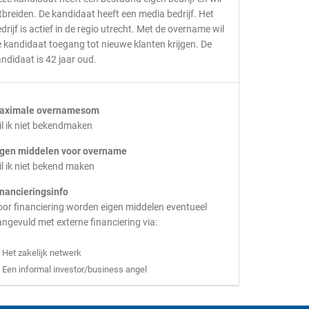
tbreiden. De kandidaat heeft een media bedrijf. Het
drijf is actief in de regio utrecht. Met de overname wil
 kandidaat toegang tot nieuwe klanten krijgen. De
ndidaat is 42 jaar oud.
aximale overnamesom
l ik niet bekendmaken
igen middelen voor overname
l ik niet bekend maken
inancieringsinfo
or financiering worden eigen middelen eventueel
ngevuld met externe financiering via:
Het zakelijk netwerk
Een informal investor/business angel