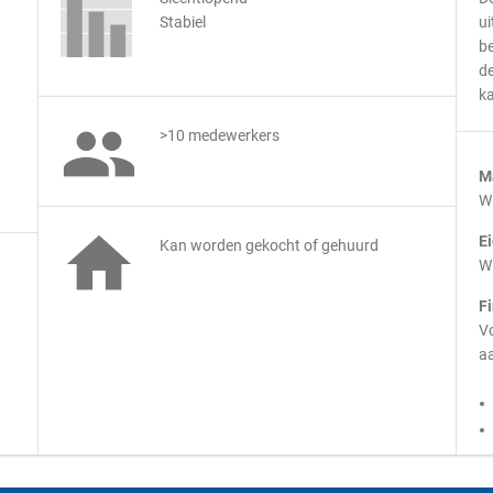
Stabiel
ui
be
de
ka

>10 medewerkers
M
Wi

E
Kan worden gekocht of gehuurd
Wi
F
Vo
aa