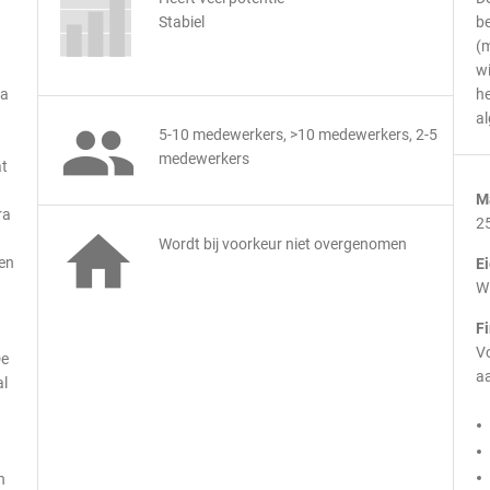
Stabiel
be
(m
wi
ua
he
a

5-10 medewerkers, >10 medewerkers, 2-5
medewerkers
at
M
ra
2

Wordt bij voorkeur niet overgenomen
Een
E
Wi
F
Vo
De
aa
al
n