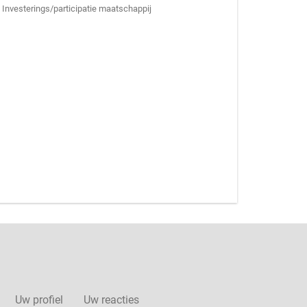
Investerings/participatie maatschappij
Uw profiel
Uw reacties