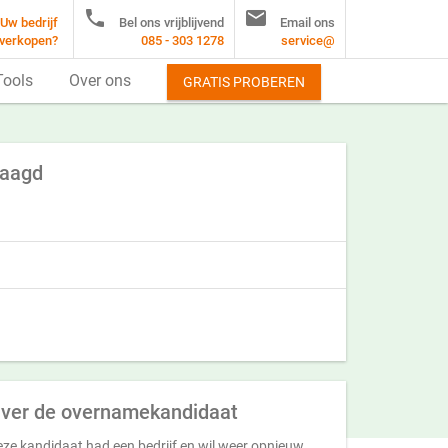


Uw bedrijf
Bel ons vrijblijvend
Email ons
verkopen?
085 - 303 1278
service@
Tools
Over ons
GRATIS PROBEREN
raagd
ver de overnamekandidaat
ze kandidaat had een bedrijf en wil weer opnieuw