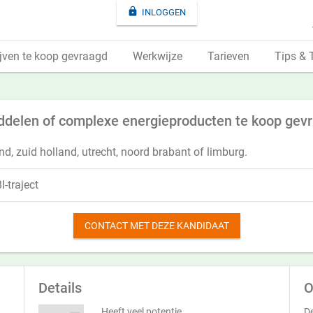

INLOGGEN
jven te koop gevraagd
Werkwijze
Tarieven
Tips & 
ddelen of complexe energieproducten te koop gev
nd, zuid holland, utrecht, noord brabant of limburg.
-traject
CONTACT MET DEZE KANDIDAAT
Details
O
Heeft veel potentie
De