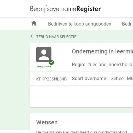
home
Bedrijven te koop aangeboden
Bedri

TERUG NAAR SELECTIE
Onderneming in leermi
Regio:
friesland, noord holla
Soort overname:
Geheel, MBI
KPKP23SNL84B
Wensen
De overnamekandidaat heeft qua productaanbod