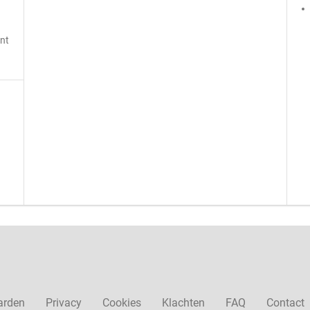
jnt
arden
Privacy
Cookies
Klachten
FAQ
Contact