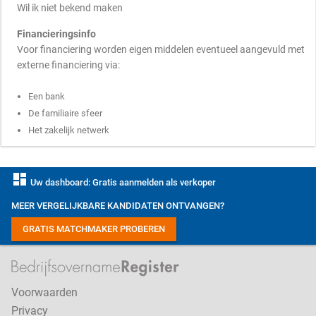
Wil ik niet bekend maken
Financieringsinfo
Voor financiering worden eigen middelen eventueel aangevuld met
externe financiering via:
Een bank
De familiaire sfeer
Het zakelijk netwerk
dashboard
Uw dashboard: Gratis aanmelden als verkoper
MEER VERGELIJKBARE KANDIDATEN ONTVANGEN?
GRATIS MATCHMAKER PROBEREN
Voorwaarden
Privacy