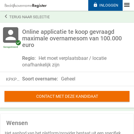

INLOGGEN

TERUG NAAR SELECTIE
Online applicatie te koop gevraagd
maximale overnamesom van 100.000
euro
Regio:
Het moet verplaatsbaar / locatie
onafhankelijk zijn
Soort overname:
Geheel
KPKP21XLC06H
CONTACT MET DEZE KANDIDAAT
Wensen
Het aanbod van het platform/provider bestaat uit een specifiek