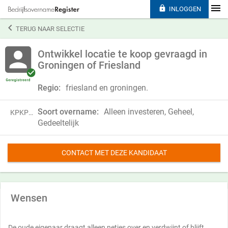

INLOGGEN

TERUG NAAR SELECTIE
Ontwikkel locatie te koop gevraagd in
Groningen of Friesland
Regio:
friesland en groningen.
Soort overname:
Alleen investeren, Geheel,
KPKP24SHH99J
Gedeeltelijk
CONTACT MET DEZE KANDIDAAT
Wensen
De oude eigenaar draagt alleen netjes over en verdwijnt of blijft