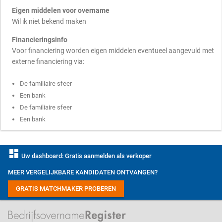
Eigen middelen voor overname
Wil ik niet bekend maken
Financieringsinfo
Voor financiering worden eigen middelen eventueel aangevuld met
externe financiering via:
De familiaire sfeer
Een bank
De familiaire sfeer
Een bank
dashboard
Uw dashboard: Gratis aanmelden als verkoper
MEER VERGELIJKBARE KANDIDATEN ONTVANGEN?
GRATIS MATCHMAKER PROBEREN