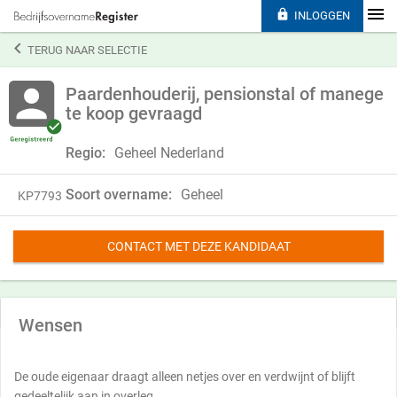

INLOGGEN

TERUG NAAR SELECTIE
Paardenhouderij, pensionstal of manege
te koop gevraagd
Regio:
Geheel Nederland
Soort overname:
Geheel
KP7793
CONTACT MET DEZE KANDIDAAT
Wensen
De oude eigenaar draagt alleen netjes over en verdwijnt of blijft
gedeeltelijk aan in overleg.