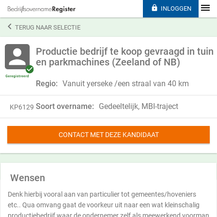

INLOGGEN

TERUG NAAR SELECTIE
Productie bedrijf te koop gevraagd in tuin
en parkmachines (Zeeland of NB)
Regio:
Vanuit yerseke /een straal van 40 km
Soort overname:
Gedeeltelijk, MBI-traject
KP6129
CONTACT MET DEZE KANDIDAAT
Wensen
Denk hierbij vooral aan van particulier tot gemeentes/hoveniers
etc.. Qua omvang gaat de voorkeur uit naar een wat kleinschalig
productiebedrijf waar de ondernemer zelf als meewerkend voorman