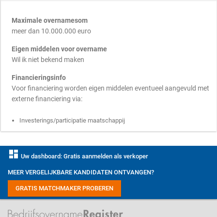
Maximale overnamesom
meer dan 10.000.000 euro
Eigen middelen voor overname
Wil ik niet bekend maken
Financieringsinfo
Voor financiering worden eigen middelen eventueel aangevuld met
externe financiering via:
Investerings/participatie maatschappij
dashboard
Uw dashboard: Gratis aanmelden als verkoper
MEER VERGELIJKBARE KANDIDATEN ONTVANGEN?
GRATIS MATCHMAKER PROBEREN