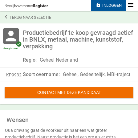

INLOGGEN

TERUG NAAR SELECTIE
Productiebedrijf te koop gevraagd actief
in BNLX, metaal, machine, kunststof,
verpakking
Regio:
Geheel Nederland
Soort overname:
Geheel, Gedeeltelijk, MBI-traject
KP9932
CONTACT MET DEZE KANDIDAAT
Wensen
Qua omvang gaat de voorkeur uit naar een wat groter
productiebedrijf. Naast productie is het een pre als er extra