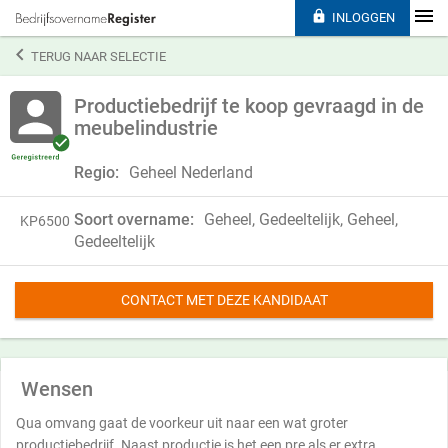

INLOGGEN

TERUG NAAR SELECTIE
Productiebedrijf te koop gevraagd in de
meubelindustrie
Regio:
Geheel Nederland
Soort overname:
Geheel, Gedeeltelijk, Geheel,
KP6500
Gedeeltelijk
CONTACT MET DEZE KANDIDAAT
Wensen
Qua omvang gaat de voorkeur uit naar een wat groter
productiebedrijf. Naast productie is het een pre als er extra