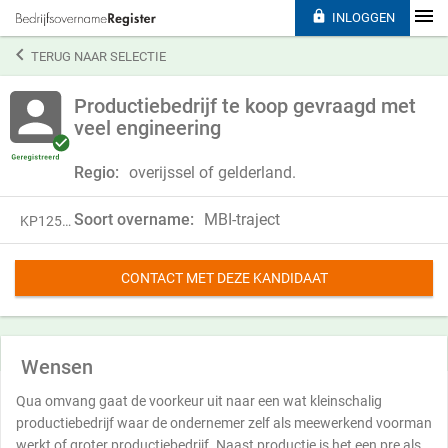

INLOGGEN

TERUG NAAR SELECTIE
Productiebedrijf te koop gevraagd met
veel engineering
Regio:
overijssel of gelderland.
Soort overname:
MBI-traject
KP12501
CONTACT MET DEZE KANDIDAAT
Wensen
Qua omvang gaat de voorkeur uit naar een wat kleinschalig
productiebedrijf waar de ondernemer zelf als meewerkend voorman
werkt of groter productiebedrijf. Naast productie is het een pre als