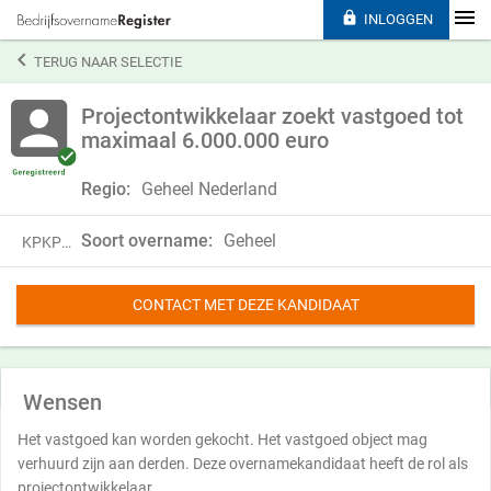

INLOGGEN

TERUG NAAR SELECTIE
Projectontwikkelaar zoekt vastgoed tot
maximaal 6.000.000 euro
Regio:
Geheel Nederland
Soort overname:
Geheel
KPKP23QMF02Y
CONTACT MET DEZE KANDIDAAT
Wensen
Het vastgoed kan worden gekocht. Het vastgoed object mag
verhuurd zijn aan derden. Deze overnamekandidaat heeft de rol als
projectontwikkelaar.