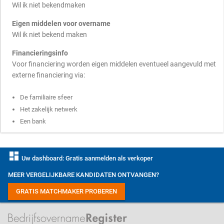
Wil ik niet bekendmaken
Eigen middelen voor overname
Wil ik niet bekend maken
Financieringsinfo
Voor financiering worden eigen middelen eventueel aangevuld met
externe financiering via:
De familiaire sfeer
Het zakelijk netwerk
Een bank
dashboard
Uw dashboard: Gratis aanmelden als verkoper
MEER VERGELIJKBARE KANDIDATEN ONTVANGEN?
GRATIS MATCHMAKER PROBEREN