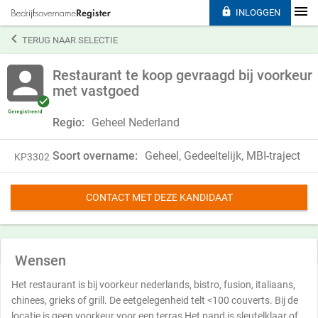

INLOGGEN

TERUG NAAR SELECTIE
Restaurant te koop gevraagd bij voorkeur
met vastgoed
Regio:
Geheel Nederland
Soort overname:
Geheel, Gedeeltelijk, MBI-traject
KP3302
CONTACT MET DEZE KANDIDAAT
Wensen
Het restaurant is bij voorkeur nederlands, bistro, fusion, italiaans,
chinees, grieks of grill. De eetgelegenheid telt <100 couverts. Bij de
locatie is geen voorkeur voor een terras Het pand is sleutelklaar of