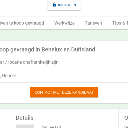

INLOGGEN
jven te koop gevraagd
Werkwijze
Tarieven
Tips & 
 koop gevraagd in Benelux en Duitsland
r / locatie onafhankelijk zijn
, Geheel
CONTACT MET DEZE KANDIDAAT
Details
O
Net gestart
De