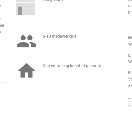
e
on
br
x
ame
n

5-10 medewerkers
M
Wi
E
Wi

Kan worden gekocht of gehuurd
.
F
Vo
aa