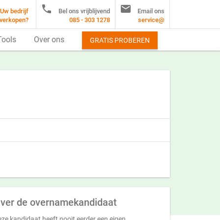


Uw bedrijf
Bel ons vrijblijvend
Email ons
verkopen?
085 - 303 1278
service@
Tools
Over ons
GRATIS PROBEREN
ver de overnamekandidaat
ze kandidaat heeft nooit eerder een eigen