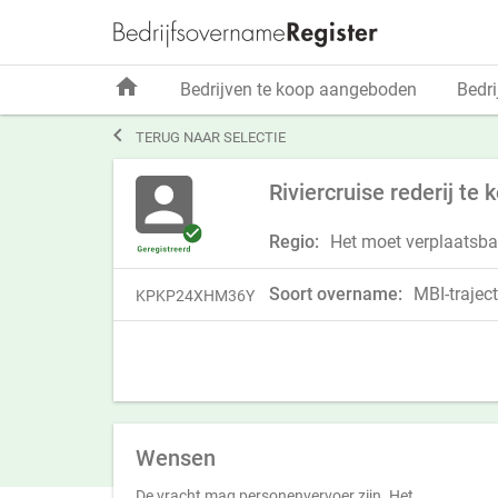
home
Bedrijven te koop aangeboden
Bedri

TERUG NAAR SELECTIE
Riviercruise rederij te
Regio:
Het moet verplaatsbaa
Soort overname:
MBI-traject
KPKP24XHM36Y
Wensen
De vracht mag personenvervoer zijn. Het