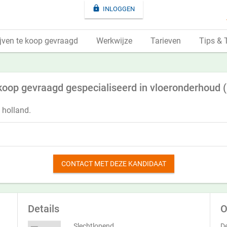

INLOGGEN
jven te koop gevraagd
Werkwijze
Tarieven
Tips & 
koop gevraagd gespecialiseerd in vloeronderhoud 
 holland.
CONTACT MET DEZE KANDIDAAT
Details
O
Slechtlopend
De