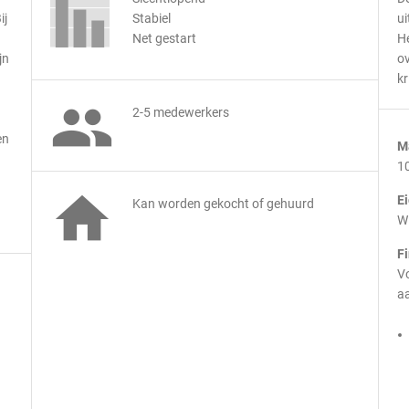
ij
Stabiel
ui
Net gestart
He
jn
ov
kr

2-5 medewerkers
en
M
1

E
Kan worden gekocht of gehuurd
Wi
F
Vo
aa