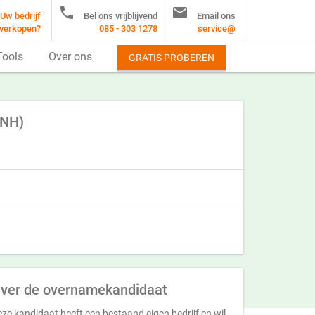


Uw bedrijf
Bel ons vrijblijvend
Email ons
verkopen?
085 - 303 1278
service@
Tools
Over ons
GRATIS PROBEREN
(NH)
ver de overnamekandidaat
ze kandidaat heeft een bestaand eigen bedrijf en wil