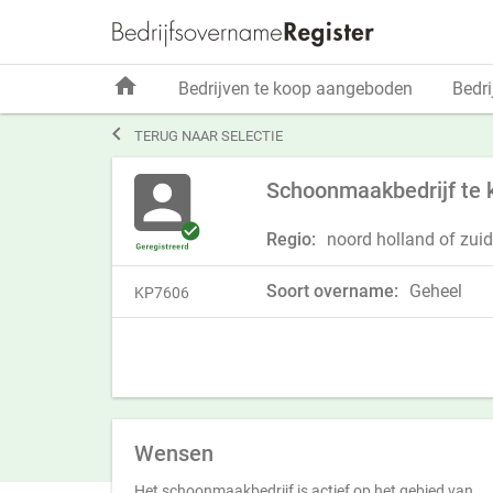
home
Bedrijven te koop aangeboden
Bedri

TERUG NAAR SELECTIE
Schoonmaakbedrijf te 
Regio:
noord holland of zuid
Soort overname:
Geheel
KP7606
Wensen
Het schoonmaakbedrijf is actief op het gebied van